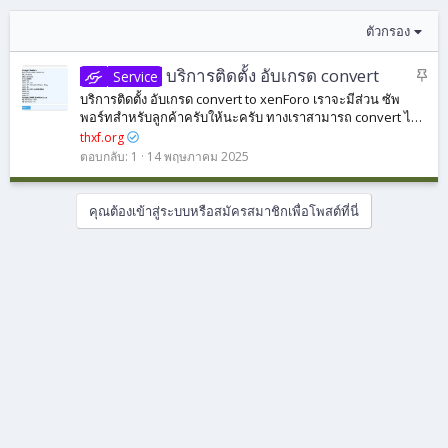
ตัวกรอง
ปั
บริการติดตั้ง อับเกรด convert
Service
ก
บริการติดตั้ง อับเกรด convert to xenForo เราจะมีส่วน ซัพ
ห
พอร์ทสำหรับลูกค้าครับให้นะครับ ทางเราสามารถ convert ได้
มุ
ตามภาพครับ ส่วนค่าบริการก็แล้วแต่คุยกันและความยากง่าย
thxf.org
ครับ % ที่ได้ขึ้นกับตัว software...
ด
ตอบกลับ
1
14 พฤษภาคม 2025
คุณต้องเข้าสู่ระบบหรือสมัครสมาชิกเพื่อโพสต์ที่นี่