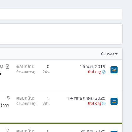
ตัวกรอง
ปั
บ
ตอบกลับ
0
16 พ.ย. 2019
ก
ท
จำนวนการดู
2พัน
thxf.org
ำ
ห
ค
มุ
ว
ด
า
ม
ปั
ตอบกลับ
1
14 พฤษภาคม 2025
ก
จำนวนการดู
3พัน
thxf.org
ริการ
ห
มุ
ด
บ
ตอบกลับ
0
26 ก.ย. 2025