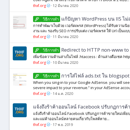
thxf.org
12 มีนาคม 2020
แก้ปัญหา WordPress บน IIS ไ
วิธีการทํา
การทำพัฒาเว็บด้วย เวอร์ดเพรส (WordPress) ได้รับความนิยม
งาน และ รองรับ SEO การปรับแต่ง เวอร์ดเพรส ให้ Url เป็นแบบ
thxf.org
11 มีนาคม 2020
Redirect to HTTP non-www to
วิธีการทํา
เพิ่มข้อความด้านล่างในไฟล์ .htaccess : ด้านล่างคือเชค ht
thxf.org
10 มีนาคม 2020
การใส่ไฟล์ ads.txt ใน blogspot
วิธีการทํา
When you sing-in to your Google AdSense. you will see an
severe impact to your revenue.” in your AdSense account
thxf.org
14 ม.ค. 2020
แจ้งถึงร้าค้าออนไลน์ Facebook ปรับกฏการค
แจ้งถึงร้าค้าออนไลน์ Facebook ปรับกฏการค้าขายใหม่เพียบ
และแม่ค้าออนไลน์หลายคนเกี่ยวกับโพสต์หาย...
thxf.org
17 พ.ย. 2019