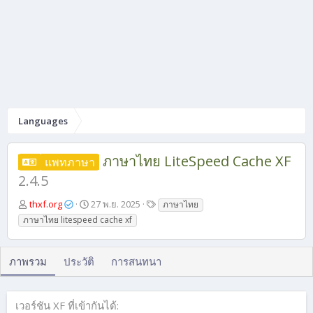
Languages
ภาษาไทย LiteSpeed Cache XF
แพทภาษา
2.4.5
ผู้
วั
แ
thxf.org
27 พ.ย. 2025
ภาษาไทย
เ
น
ท็
ภาษาไทย litespeed cache xf
ขี
ที่
ก
ย
ส
น
ร้
ภาพรวม
ประวัติ
การสนทนา
า
ง
เวอร์ชัน XF ที่เข้ากันได้