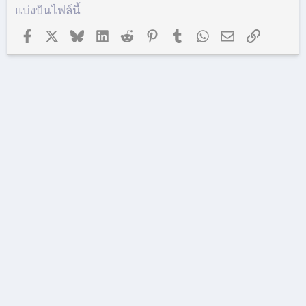
แบ่งปันไฟล์นี้
Facebook
X (ทวิตเตอร์)
Bluesky
LinkedIn
Reddit
Pinterest
Tumblr
WhatsApp
อีเมล
ลิงก์