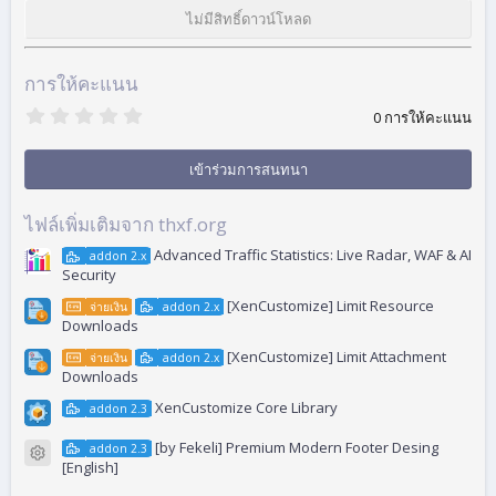
ไม่มีสิทธิ์ดาวน์โหลด
การให้คะแนน
0
0 การให้คะแนน
.
0
0
เข้าร่วมการสนทนา
ด
า
ว
ไฟล์เพิ่มเติมจาก thxf.org
Advanced Traffic Statistics: Live Radar, WAF & AI
addon 2.x
Security
[XenCustomize] Limit Resource
จ่ายเงิน
addon 2.x
Downloads
[XenCustomize] Limit Attachment
จ่ายเงิน
addon 2.x
Downloads
XenCustomize Core Library
addon 2.3
[by Fekeli] Premium Modern Footer Desing
addon 2.3
ไอคอนไฟล์
[English]