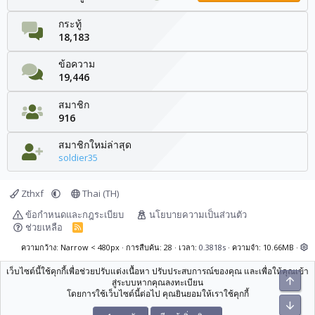
กระทู้
18,183
ข้อความ
19,446
สมาชิก
916
สมาชิกใหม่ล่าสุด
soldier35
Zthxf
Thai (TH)
ข้อกำหนดและกฎระเบียบ
นโยบายความเป็นส่วนตัว
ช่วยเหลือ
R
S
S
ความกว้าง
การสืบค้น
28
เวลา
0.3818s
ความจำ
10.66MB
เว็บไซต์นี้ใช้คุกกี้เพื่อช่วยปรับแต่งเนื้อหา ปรับประสบการณ์ของคุณ และเพื่อให้คุณเข้า
ยอดน
สู่ระบบหากคุณลงทะเบียน
โดยการใช้เว็บไซต์นี้ต่อไป คุณยินยอมให้เราใช้คุกกี้
ด้านล