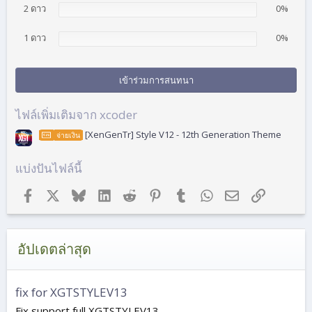
2 ดาว
0%
1 ดาว
0%
เข้าร่วมการสนทนา
ไฟล์เพิ่มเติมจาก xcoder
[XenGenTr] Style V12 - 12th Generation Theme
จ่ายเงิน
แบ่งปันไฟล์นี้
Facebook
X (ทวิตเตอร์)
Bluesky
LinkedIn
Reddit
Pinterest
Tumblr
WhatsApp
อีเมล
ลิงก์
อัปเดตล่าสุด
fix for XGTSTYLEV13
Fix support full XGTSTYLEV13