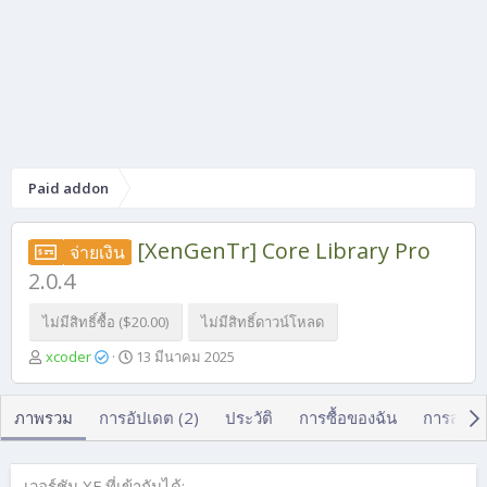
Paid addon
[XenGenTr] Core Library Pro
จ่ายเงิน
2.0.4
ไม่มีสิทธิ์ซื้อ ($20.00)
ไม่มีสิทธิ์ดาวน์โหลด
ผู้
วั
xcoder
13 มีนาคม 2025
เ
น
ขี
ที่
ย
ส
ภาพรวม
การอัปเดต (2)
ประวัติ
การซื้อของฉัน
การสนท
น
ร้
า
ง
เวอร์ชัน XF ที่เข้ากันได้