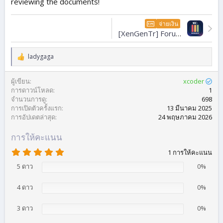
reviewing the documents!
จ่ายเงิน
[XenGenTr] Forum
statistics PLUS
[English]
2.1.0
ladygaga
ป
ฏิ
กิ
ผู้เขียน
xcoder
ริ
การดาวน์โหลด
1
ย
จำนวนการดู
698
า
:
การเปิดตัวครั้งแรก
13 มีนาคม 2025
การอัปเดตล่าสุด
24 พฤษภาคม 2026
การให้คะแนน
5
1 การให้คะแนน
.
0
5 ดาว
0%
0
ด
4 ดาว
า
0%
ว
3 ดาว
0%