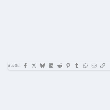
Facebook
X (ทวิตเตอร์)
Bluesky
LinkedIn
Reddit
Pinterest
Tumblr
WhatsApp
อีเมล
ลิงก
แบ่งปัน: