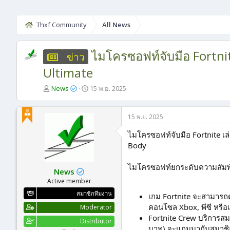
Thxf Community
All News
ไมโครซอฟท์จับมือ Fortni
ข่าว
Ultimate
ผู้
วั
News
15 พ.ย. 2025
เ
น
ริ่
ที่
ม
เ
15 พ.ย. 2025
หั
ริ่
ว
ม
ไมโครซอฟท์จับมือ Fortnite เล
ข้
ต้
Body
อ
น
ไมโครซอฟท์ยกระดับความสัมพัน
News
Active member
สมาชิกทีมงาน
เกม Fortnite จะสามารถ
คอนโซล Xbox, พีซี หรือเ
Moderator
Fortnite Crew บริการส
Distributor
บาท) จะแถมมากับสมาชิก