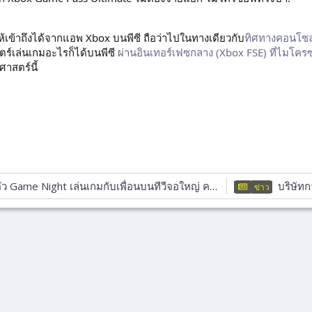
ห้เข้าถึงได้จากแอพ Xbox บนพีซี ถือว่าไปในทางเดียวกับ
ทิศทางคอนโซล 
สตร์เล่นเกมอะไรก็ได้บนพีซี
ผ่านอินเทอร์เฟซกลาง (Xbox FSE) ที่ไมโคร
าสตร์นี้
Game Night เล่นเกมกับเพื่อนบนทีวีจอใหญ่ ควบคุมด้วยสมาร์ทโฟน
บริษัทการลงทุ
ข่าว