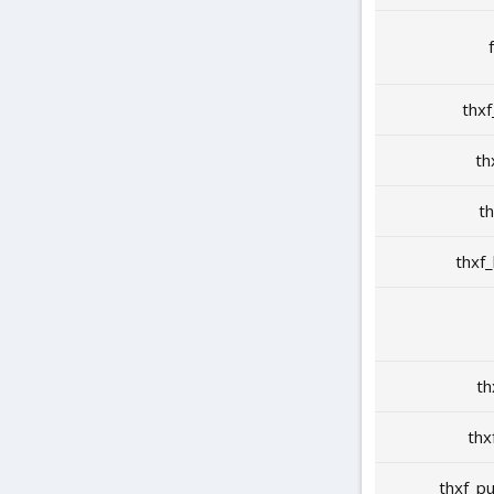
thx
th
t
thxf
th
thx
thxf_p