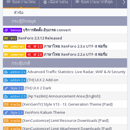
ข้อความใหม่
เนื้อหาเด่น
ข้อความมากที่สุด
ดู
หัวข้อ
กระทู้ปักหมุด
บริการติดตั้ง อับเกรด convert
Service
XenForo 2.3.12 Released
ข่าว
ภาษาไทย XenForo 2.3.x UTF-8 ฟอรั่ม
แพทภาษา
XF 2.3
ภาษาไทย XenForo 2.2.x UTF-8 ฟอรั่ม
แพทภาษา
XF 2.X
กระทู้ปกติ
Advanced Traffic Statistics: Live Radar, WAF & AI Security
addon 2.x
[TH] UI.X 2 Add-on
addon 2.x
[TH] UI.X 2 Dark
Style 2.X
[Ap Yazilim] Announcement Area [English]
addon 2.3
[XenGenTr] Style V13 - 13. Generation Theme [Paid]
จ่ายเงิน
XenForo Kalium Theme
Style 2.X
[XenCustomize] Limit Resource Downloads [Paid]
จ่ายเงิน
[XenCustomize] Limit Attachment Downloads [Paid]
จ่ายเงิน