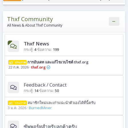
XenCustomize Core Library
addon 2.x
[by Fekeli] Premium Modern Footer Desing [English]
addon 2.x
Thxf Community
Mosaic PRO — Photo, Video & Audio Gallery with Responsive Layouts
addon 2.x
All News & About Thxf Community
[XenChef] XFRM Download Button Styler
addon 2.x
Quiz System PRO - Gamification, Analytics, Certificate & User Engagement
addon 2.x
Thxf News
[XenGenTr] Resimli konu vitrini [English]
addon 2.x
กระทู้
4
ข้อความ
199
การอับเดท และแก้ไขเวบไซต์ thxf.org
ประกาศ
การอับเดท และแก้ไขเวบไซต์ thxf.org
XenForo 2.3.12 Released
ประกาศ
ข่าว
22 ก.ค. 2026
thxf.org
[KraiCh] XFRM Extra / [XenGenTr] XFRM Ekstralar sistemi [English] [Paid]
จ่ายเงิน
addon 2.3
[XenTr] Zenitho [Paid]
จ่ายเงิน
XF 2.3
Feedback / Contact
[XenGenTr] XFRM Ekstralar sistemi [English]
addon 2.x
กระทู้
14
ข้อความ
50
[XenGenTr] Content Feed [English]
addon 2.x
สมาชิกใหม่และเก่าแน่ะนำตัวเองได้ที่นี้ครับ
ประกาศ
3 ม.ค. 2026
BurnedMiner
ซัพพอร์ทสำหรับลูกค้าครับ