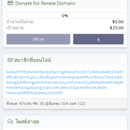
Donate for Renew Domain
0%
จำนวนเงินรวม
$0.00
เป้าหมาย
$25.00
บริจาค
ดู
สมาชิกที่ออนไลน์
kana2011th
hohololipop
tinpong
thienphuc2611
demonkiller
Teed1
995
atroposlz
jiss
Cl0udly
pornsawan
pupae99
civilpoo
Chinosuke
boing2
Antkung
wormman
miczys
USiTunesGC
onkkk
bestmhaw
th
enookmaza
jubjang_tcarcover
lelouch0
Davidhoste
Abdo
Hassn
anil0635
araiwa
classic47
ทั้งหมด: 476 (สมาชิก: 30, ผู้เยี่ยมชม: 324, บอท: 122)
โพสต์ล่าสุด