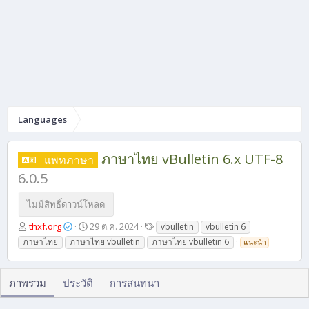
Languages
ภาษาไทย vBulletin 6.x UTF-8
แพทภาษา
6.0.5
ไม่มีสิทธิ์ดาวน์โหลด
ผู้
วั
แ
thxf.org
29 ต.ค. 2024
vbulletin
vbulletin 6
เ
น
ท็
ภาษาไทย
ภาษาไทย vbulletin
ภาษาไทย vbulletin 6
แนะนำ
ขี
ที่
ก
ย
ส
น
ร้
ภาพรวม
ประวัติ
การสนทนา
า
ง