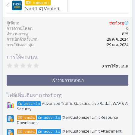
แพทภาษา
[vb4.1.X] Vbulletin
Thai UTF-8
Language
4.1.7
ผู้เขียน
thxf.org
การดาวน์โหลด
0
จำนวนการดู
825
การเปิดตัวครั้งแรก
29 ต.ค. 2024
การอัปเดตล่าสุด
29 ต.ค. 2024
การให้คะแนน
0
0 การให้คะแนน
.
0
0
เข้าร่วมการสนทนา
ด
า
ว
ไฟล์เพิ่มเติมจาก thxf.org
Advanced Traffic Statistics: Live Radar, WAF & AI
addon 2.x
Security
[XenCustomize] Limit Resource
จ่ายเงิน
addon 2.x
Downloads
[XenCustomize] Limit Attachment
จ่ายเงิน
addon 2.x