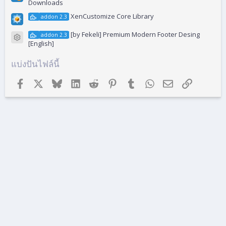
Downloads
XenCustomize Core Library
addon 2.3
[by Fekeli] Premium Modern Footer Desing
addon 2.3
ไอคอนไฟล์
[English]
แบ่งปันไฟล์นี้
Facebook
X (ทวิตเตอร์)
Bluesky
LinkedIn
Reddit
Pinterest
Tumblr
WhatsApp
อีเมล
ลิงก์