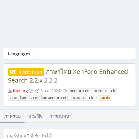
Languages
ภาษาไทย XenForo Enhanced
แพทภาษา
Search 2.2.x
2.2.2
ผู้
วั
แ
thxf.org
8 ก.ค. 2024
xenforo enhanced search
เ
น
ท็
ภาษาไทย
ภาษาไทย xenforo enhanced search
แนะนำ
ขี
ที่
ก
ย
ส
น
ร้
ภาพรวม
ประวัติ
การสนทนา
า
ง
เวอร์ชัน XF ที่เข้ากันได้