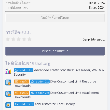
:
การเปิดตัวครั้งแรก
8 ก.ค. 2024
การอัปเดตล่าสุด
8 ก.ค. 2024
ไม่มีสิทธิ์ดาวน์โหลด
การให้คะแนน
0
0 การให้คะแนน
.
0
0
เข้าร่วมการสนทนา
ด
า
ว
ไฟล์เพิ่มเติมจาก thxf.org
Advanced Traffic Statistics: Live Radar, WAF & AI
addon 2.x
Security
[XenCustomize] Limit Resource
จ่ายเงิน
addon 2.x
Downloads
[XenCustomize] Limit Attachment
จ่ายเงิน
addon 2.x
Downloads
XenCustomize Core Library
addon 2.3