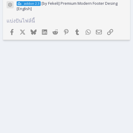
[by Fekeli] Premium Modern Footer Desing
addon 2.3
ไอคอนไฟล์
[English]
แบ่งปันไฟล์นี้
Facebook
X (ทวิตเตอร์)
Bluesky
LinkedIn
Reddit
Pinterest
Tumblr
WhatsApp
อีเมล
ลิงก์