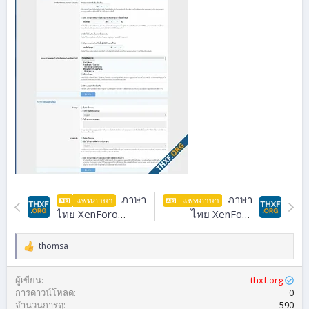
ภาษา
ภาษา
แพทภาษา
แพทภาษา
ไทย XenForo
ไทย XenForo
Resource Manager
Media Gallery 2.2.x
2.1.x
2.1.6
2.2.5
thomsa
ป
ฏิ
กิ
ผู้เขียน
thxf.org
ริ
การดาวน์โหลด
0
ย
จำนวนการดู
590
า