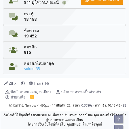
ผู้ใช้งานขณะนี้
541
กระทู้
18,188
ข้อความ
19,452
สมาชิก
916
สมาชิกใหม่ล่าสุด
soldier35
Zthxf
Thai (TH)
ข้อกำหนดและกฎระเบียบ
นโยบายความเป็นส่วนตัว
ช่วยเหลือ
R
S
S
ความกว้าง
การสืบค้น
22
เวลา
0.3080s
ความจำ
10.13MB
เว็บไซต์นี้ใช้คุกกี้เพื่อช่วยปรับแต่งเนื้อหา ปรับประสบการณ์ของคุณ และเพื่อให้คุณเข้า
ยอดน
สู่ระบบหากคุณลงทะเบียน
โดยการใช้เว็บไซต์นี้ต่อไป คุณยินยอมให้เราใช้คุกกี้
ด้านล