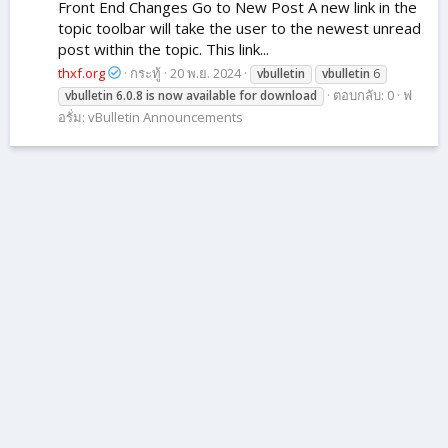
Front End Changes Go to New Post A new link in the
topic toolbar will take the user to the newest unread
post within the topic. This link...
thxf.org
กระทู้
20 พ.ย. 2024
vbulletin
vbulletin
6
ตอบกลับ: 0
ฟ
vbulletin
6.0.8
is
now
available
for
download
อรั่ม:
vBulletin Announcements