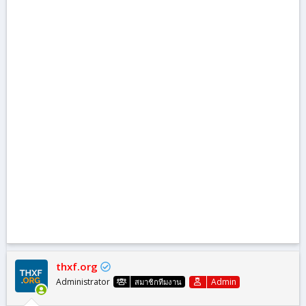
thxf.org
Administrator
Admin
สมาชิกทีมงาน