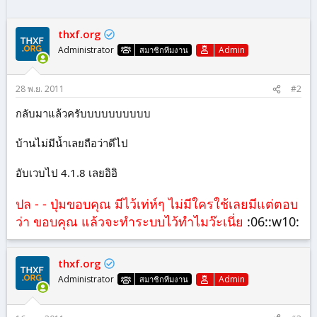
thxf.org
Administrator
Admin
สมาชิกทีมงาน
28 พ.ย. 2011
#2
กลับมาแล้วครับบบบบบบบบบ
บ้านไม่มีน้ำเลยถือว่าดีไป
อับเวบไป 4.1.8 เลยอิอิ
ปล - - ปุ่มขอบคุณ มีไว้เท่ห์ๆ ไม่มีใครใช้เลยมีแต่ตอบ
ว่า ขอบคุณ แล้วจะทำระบบไว้ทำไมว๊ะเนี่ย
:06::w10:
thxf.org
Administrator
Admin
สมาชิกทีมงาน