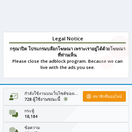
Legal Notice
กรุณาปิด โปรแกรมบล๊อกโฆษณา เพราะเราอยู่ได้ด้วยโฆษณา
ที่ท่านเห็น.
Please close the adblock program. Because we can
live with the ads you see.
กำลังใช้งานบนเว็บไซต์ของเรา
สมาชิกที่ออนไลน์
ผู้ใช้งานขณะนี้
728
กระทู้
18,184
ข้อความ