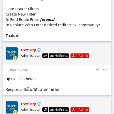
Goto Router Filters
Create New Filter
In Find Route Enter
forums/
In Replace With Enter desired redirect ex: community/
Thats it!
thxf.org
Administrator
Admin
สมาชิกทีมงาน
29 มิถุนายน 2013
#15
up to 1.2.0 beta 3
Xenportal ยังไม่มีอับเดทตามเคย
thxf.org
Administrator
Admin
สมาชิกทีมงาน