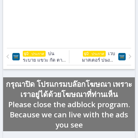
บ่น
เวบ
ประกาศ
ประกาศ
ระบาย แขวะ กัด ตาม
มาสเตอร์ บ่นงาน
ประสา เวบมาสเตอร์
ทดสอบ convert
กรุณาปิด โปรแกรมบล๊อกโฆษณา เพราะ
เราอยู่ได้ด้วยโฆษณาที่ท่านเห็น
Please close the adblock program.
Because we can live with the ads
you see