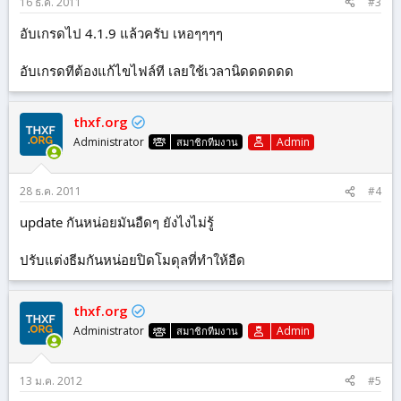
16 ธ.ค. 2011
#3
อับเกรดไป 4.1.9 แล้วครับ เหอๆๆๆๆ
อับเกรดทีต้องแก้ไขไฟล์ที เลยใช้เวลานิดดดดดด
thxf.org
Administrator
Admin
สมาชิกทีมงาน
28 ธ.ค. 2011
#4
update กันหน่อยมันอืดๆ ยังไงไม่รู้
ปรับแต่งธีมกันหน่อยปิดโมดุลที่ทำให้อืด
thxf.org
Administrator
Admin
สมาชิกทีมงาน
13 ม.ค. 2012
#5