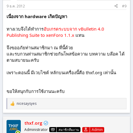
9 ธ.ค. 2012
#9
เนื่องจาก hardware เกิดปัญหา
ทางเวบจึงได้ทำการ
อับเกรดระบบจาก vBulletin 4.0
Publishing Suite to xenForo 1.1.x
แทน
จึงขออภัยท่านสมาชิกมา ณ ที่นี้ด้วย
และรบกวนท่านสมาชิกช่วยกันโพสข้อความ บทความ บล๊อค ได้
ตามสบายนะครับ
เพราะตอนนี้ มีเวบไซต์ หลักบนเครื่องนี้คือ thxf.org เท่านั้น
ขอให้สนุกกับการใช้งานนะครับ
nicesaysyes
ป
ฏิ
กิ
ริ
thxf.org
ย
า
Administrator
Admin
สมาชิกทีมงาน