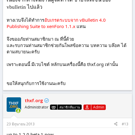
vbulletin ไปแล้ว
ทางเวบจึงได้ทำการ
อับเกรดระบบจาก vBulletin 4.0
Publishing Suite to xenForo 1.1.x
แทน
จึงขออภัยท่านสมาชิกมา ณ ที่นี้ด้วย
และรบกวนท่านสมาชิกช่วยกันโพสข้อความ บทความ บล๊อค ได้
ตามสบายนะครับ
เพราะตอนนี้ มีเวบไซต์ หลักบนเครื่องนี้คือ thxf.org เท่านั้น
ขอให้สนุกกับการใช้งานนะครับ
thxf.org
Administrator
Admin
สมาชิกทีมงาน
23 มิถุนายน 2013
#13
up to 1.2.0 beta 1 now.