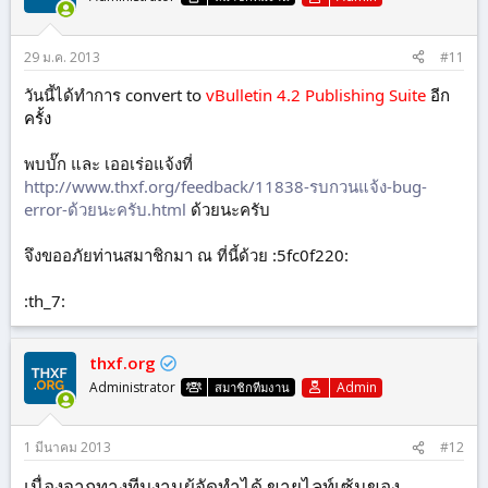
29 ม.ค. 2013
#11
วันนี้ได้ทำการ convert to
vBulletin 4.2 Publishing Suite
อีก
ครั้ง
พบบั๊ก และ เออเร่อแจ้งที่
http://www.thxf.org/feedback/11838-รบกวนแจ้ง-bug-
error-ด้วยนะครับ.html
ด้วยนะครับ
จึงขออภัยท่านสมาชิกมา ณ ที่นี้ด้วย :5fc0f220:
:th_7:
thxf.org
Administrator
Admin
สมาชิกทีมงาน
1 มีนาคม 2013
#12
เนื่องจากทางทีมงานผู้จัดทำได้ ขายไลท์เซ้นของ