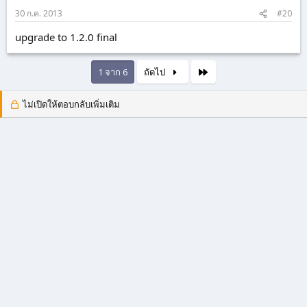
30 ก.ค. 2013
#20
upgrade to 1.2.0 final
สุดท้าย
1 จาก 6
ถัดไป
ไม่เปิดให้ตอบกลับเพิ่มเติม