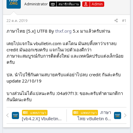
Administrator
Admin
สมาชิกทีมงาน
22 ต.ค. 2019
#1
ภาษาไทย [5.x] UTF8 By
thxf.org
5.x มาแล้วครับท่าน
เคยไปแจกใน vbulletin.com แต่โดน มันลบทิ้งหาว่าเราลบ
credit มันออกเซงครับ แจกในเวปตัวเองดีกว่า
ภาษาจะสมบูรณ์กับการติดตั้งใหม่ และเทคนิคปรับแต่งเล็กน้อย
ครับ
ปล. นำไปใช้กันตามสบายครับแต่อย่าไปลบ credit กันล่ะครับ
update 22/10/19
บางส่วนไม่ได้แปลนะครับ :04a97f13: ขอละครับทำตามกติกา
กันนิดนะครับ
ภาษา
แพทภาษา
แพทภาษา
[vb4.2.X] Vbulletin
ไทย vBulletin 6.x
Thai UTF-8
UTF-8
Language