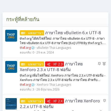
กระทู้ที่คล้ายกัน
ภาษาไทย vBulletin 6.x UTF-8
แพทภาษา
thxf.org ได้ส่งไฟล์ใหม่: ภาษาไทย vBulletin 6.x UTF-8 - ภาษา
ไทย vBulletin 6.x UTF-8 ภาษาไทย [6.x] UTF8 By thxf.org 5.x
มาแล้วครับท่าน เวอร์ชั่นนี้สามารถใช้ได้ดีกับ 6.x เท่านั้น...
thxf.org
vBulletin Thai Languages
ตอบกลับ
0
29 ต.ค. 2024
ปั
แ
ภาษาไทย
แพทภาษา
XF 2.3
ก
น
XenForo 2.3.x UTF-8 ฟอรั่ม
ห
ะ
thxf.org เพิ่มไฟล์ใหม่: XenForo ภาษาไทย 2.3.x UTF-8 ฟอรั่ม -
มุ
นำ
XenForo ภาษาไทย 2.3.x UTF-8 ฟอรั่ม ภาษาไทย สําหรับ
ด
XenForo เวอร์ชัน 2.3.0 เวอร์ชั่น 2.2.x : สำหรับท่านที่ใช้
thxf.org
XenForo Thai Languages
forum/forums ด้วยไฟล์ XML...
ตอบกลับ
3
26 มิถุนายน 2026
ปั
ภาษาไทย XenForo
แพทภาษา
XF 2.X
ก
2.2.x UTF-8 ฟอรั่ม
ห