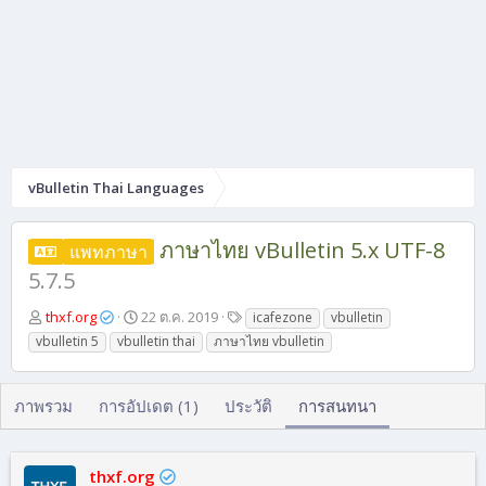
vBulletin Thai Languages
ภาษาไทย vBulletin 5.x UTF-8
แพทภาษา
5.7.5
ผู้
วั
แ
thxf.org
22 ต.ค. 2019
icafezone
vbulletin
เ
น
ท็
vbulletin 5
vbulletin thai
ภาษาไทย vbulletin
ริ่
ที่
ก
ม
เ
หั
ริ่
ภาพรวม
การอัปเดต (1)
ประวัติ
การสนทนา
ว
ม
ข้
ต้
อ
น
thxf.org