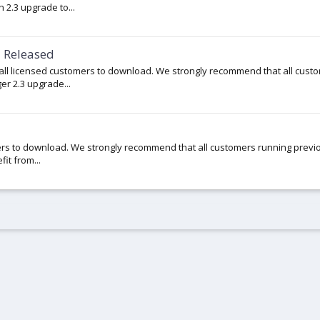
2.3 upgrade to...
 Released
all licensed customers to download. We strongly recommend that all cust
r 2.3 upgrade...
omers to download. We strongly recommend that all customers running previ
it from...
์