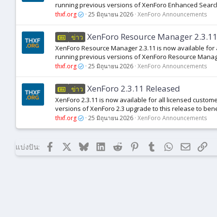
running previous versions of XenForo Enhanced Search 
thxf.org
25 มิถุนายน 2026
XenForo Announcements
XenForo Resource Manager 2.3.11
ข่าว
XenForo Resource Manager 2.3.11 is now available for 
running previous versions of XenForo Resource Manage
thxf.org
25 มิถุนายน 2026
XenForo Announcements
XenForo 2.3.11 Released
ข่าว
XenForo 2.3.11 is now available for all licensed cust
versions of XenForo 2.3 upgrade to this release to benef
thxf.org
25 มิถุนายน 2026
XenForo Announcements
Facebook
X (ทวิตเตอร์)
Bluesky
LinkedIn
Reddit
Pinterest
Tumblr
WhatsApp
อีเมล
ลิงก
แบ่งปัน: