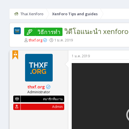
Thai XenForo
XenForo Tips and guides
วิดีโอแนะนำ xenforo
วิธีการทํา
ผู้
วั
thxf.org
1 ม.ค. 2019
เ
น
ริ่
ที่
ม
เ
1 ม.ค. 2019
หั
ริ่
ว
ม
ข้
ต้
อ
น
thxf.org
Administrator
สมาชิกทีมงาน
Admin