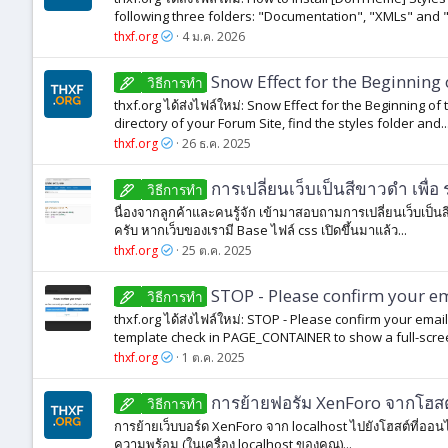
following three folders: "Documentation", "XMLs" and "
thxf.org
4 ม.ค. 2026
Snow Effect for the Beginning 
วิธีการทํา
thxf.org ได้ส่งไฟล์ใหม่: Snow Effect for the Beginning of
directory of your Forum Site, find the styles folder and..
thxf.org
26 ธ.ค. 2025
การเปลี่ยนเว็บเป็นสีขาวดำ เพื่
วิธีการทํา
นื่องจากลูกค้าและคนรู้จัก เข้ามาสอบถามการเปลี่ยนเว็บเป็นสี
ครับ หากเว็บของเรามี Base ไฟล์ css เปิดขึ้นมาแล้ว...
thxf.org
25 ต.ค. 2025
STOP - Please confirm your e
วิธีการทํา
thxf.org ได้ส่งไฟล์ใหม่: STOP - Please confirm your ema
template check in PAGE_CONTAINER to show a full-scree
thxf.org
1 ต.ค. 2025
การย้ายฟอรัม XenForo จากโฮสต
วิธีการทํา
การย้ายเว็บบอร์ด XenForo จาก localhost ไปยังโฮสต์ที่ออนไ
ความพร้อม (ในเครื่อง localhost ของคุณ)...