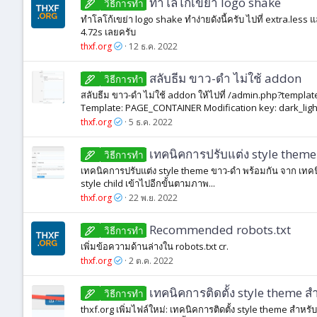
ทำโลโก้เขย่า logo shake
วิธีการทํา
ทำโลโก้เขย่า logo shake ทำง่ายดังนี้ครับ ไปที่ extra.less แล
4.72s เลยครับ
thxf.org
12 ธ.ค. 2022
สลับธีม ขาว-ดำ ไม่ใช้ addon
วิธีการทํา
สลับธีม ขาว-ดำ ไม่ใช้ addon ให้ไปที่ /admin.php?template-
Template: PAGE_CONTAINER Modification key: dark_ligh
thxf.org
5 ธ.ค. 2022
เทคนิคการปรับแต่ง style theme
วิธีการทํา
เทคนิคการปรับแต่ง style theme ขาว-ดำ พร้อมกัน จาก เทคนิคกา
style child เข้าไปอีกขั้นตามภาพ...
thxf.org
22 พ.ย. 2022
Recommended robots.txt
วิธีการทํา
เพิ่มข้อความด้านล่างใน robots.txt cr.
thxf.org
2 ต.ค. 2022
เทคนิคการติดตั้ง style theme ส
วิธีการทํา
thxf.org เพิ่มไฟล์ใหม่: เทคนิคการติดตั้ง style theme สำหรั