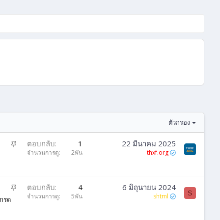
ตัวกรอง
ปั
ตอบกลับ
1
22 มีนาคม 2025
ก
จำนวนการดู
2พัน
thxf.org
ห
มุ
ด
ปั
ตอบกลับ
4
6 มิถุนายน 2024
S
ก
จำนวนการดู
5พัน
shtml
เกรด
ห
มุ