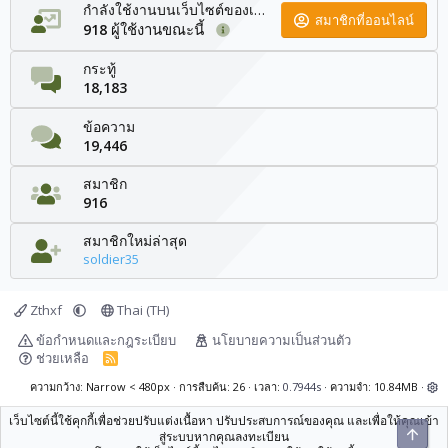
กำลังใช้งานบนเว็บไซต์ของเรา
สมาชิกที่ออนไลน์
ผู้ใช้งานขณะนี้
918
กระทู้
18,183
ข้อความ
19,446
สมาชิก
916
สมาชิกใหม่ล่าสุด
soldier35
Zthxf
Thai (TH)
ข้อกำหนดและกฎระเบียบ
นโยบายความเป็นส่วนตัว
ช่วยเหลือ
R
S
S
ความกว้าง
การสืบค้น
26
เวลา
0.7944s
ความจำ
10.84MB
เว็บไซต์นี้ใช้คุกกี้เพื่อช่วยปรับแต่งเนื้อหา ปรับประสบการณ์ของคุณ และเพื่อให้คุณเข้า
ยอดน
สู่ระบบหากคุณลงทะเบียน