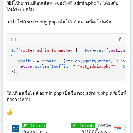
วิธีนี้เป็นการเปลี่ยนเส้นทางของไฟล์ admin.php ไม่ได้ยุ่งกับ
ไฟล์ระบบครับ
แก้ไขไฟล์ src/config.php เพิ่มโค๊ดด้านล่างนี้ต่อไปครับ
PHP:
$c
[
'router.admin.formatter'
]
=
$c
-
>
wrap
(
function
(
$r
{
$suffix
=
$route
.
(
strlen
(
$queryString
)
?
'&'
.
return
strlen
(
$suffix
)
?
'not_admin.php?'
.
$suf
}
)
;
ให้เปลี่ยนชื่อไฟล์ admin.php เป็นชื่อ not_admin.php หรือชื่อที่
ต้องการครับ
เทคนิค
วิธีการทํา
วิธีการทํา
Protecting
การติดตั้ง style