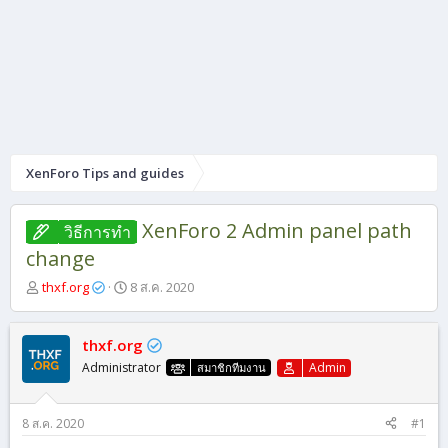
XenForo Tips and guides
XenForo 2 Admin panel path
วิธีการทํา
change
ผู้
วั
thxf.org
8 ส.ค. 2020
เ
น
ริ่
ที่
ม
เ
thxf.org
หั
ริ่
Administrator
Admin
สมาชิกทีมงาน
ว
ม
ข้
ต้
อ
น
8 ส.ค. 2020
#1