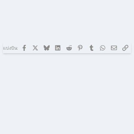
Facebook
X (ทวิตเตอร์)
Bluesky
LinkedIn
Reddit
Pinterest
Tumblr
WhatsApp
อีเมล
ลิง
แบ่งปัน: