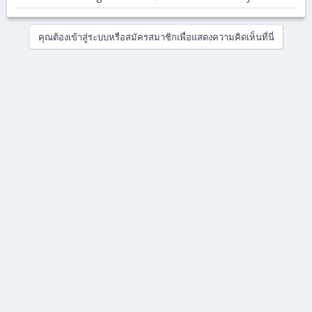
admin.php and the
theme สำหรับ 2.x
install directory
คุณต้องเข้าสู่ระบบหรือสมัครสมาชิกเพื่อแสดงความคิดเห็นที่นี่
using .htaccess