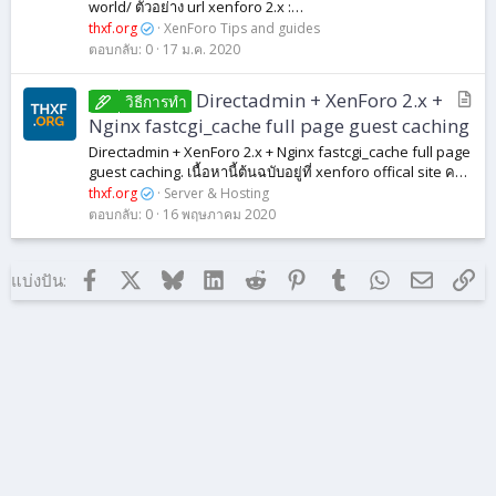
world/ ตัวอย่าง url xenforo 2.x :
example.com/threads/hello-world.12345/ for redirect all
thxf.org
XenForo Tips and guides
url of threads , user profile pages , forum urls ...
ตอบกลับ
0
17 ม.ค. 2020
บ
Directadmin + XenForo 2.x +
วิธีการทํา
ท
Nginx fastcgi_cache full page guest caching
ค
Directadmin + XenForo 2.x + Nginx fastcgi_cache full page
ว
guest caching. เนื้อหานี้ต้นฉบับอยู่ที่ xenforo offical site ครับ
า
แต่ทางผมนำมาดัดแปลงเพื่อให้ใช้งานกับ directadmin ได้
thxf.org
Server & Hosting
ครับ...
ม
ตอบกลับ
0
16 พฤษภาคม 2020
Facebook
X (ทวิตเตอร์)
Bluesky
LinkedIn
Reddit
Pinterest
Tumblr
WhatsApp
อีเมล
ลิง
แบ่งปัน: