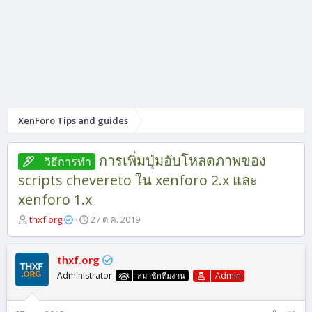
XenForo Tips and guides
การเพิ่มปุ่มอับโหลดภาพของ
วิธีการทํา
scripts chevereto ใน xenforo 2.x และ
xenforo 1.x
ผู้
วั
thxf.org
27 ต.ค. 2019
เ
น
ริ่
ที่
ม
เ
thxf.org
หั
ริ่
Administrator
Admin
สมาชิกทีมงาน
ว
ม
ข้
ต้
อ
น