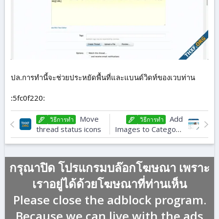
ปล.การทำนี้จะช่วยประหยัดพื้นที่และแบนด์วิดท์ของเวบท่าน
:5fc0f220:
Move
Add
วิธีการทํา
วิธีการทํา
thread status icons
Images to Category
Strips per Category
ID
กรุณาปิด โปรแกรมบล๊อกโฆษณา เพราะ
เราอยู่ได้ด้วยโฆษณาที่ท่านเห็น
Please close the adblock program.
Because we can live with the ads