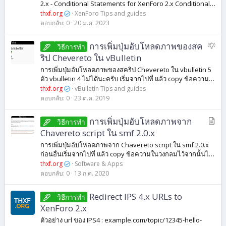
มุ
2.x - Conditional Statements for XenForo 2.x Conditional
ด
Statements for XenForo 2 The conditional statements
thxf.org
XenForo Tips and guides
can be expanded by using...
ตอบกลับ
0
20 ม.ค. 2023
ข้
การเพิ่มปุ่มอับโหลดภาพของสค
วิธีการทํา
อ
ริป Chevereto ใน vBulletin
เ
การเพิ่มปุ่มอับโหลดภาพของสคริป Chevereto ใน vbulletin 5
ส
ตัว vbulletin 4 ไม่ได้นะครับ เริ่มจากไปที่ แล้ว copy ข้อความ
น
ในวงกลมไว้จากนั้นไปที่เวบของท่านเปิดในส่วนแก้ไข style ที่
thxf.org
vBulletin Tips and guides
ท่านใช้งาน...
อ
ตอบกลับ
0
23 ต.ค. 2019
แ
น
บ
การเพิ่มปุ่มอับโหลดภาพจาก
วิธีการทํา
ะ
ท
Chavereto script ใน smf 2.0.x
ค
การเพิ่มปุ่มอับโหลดภาพจาก Chavereto script ใน smf 2.0.x
ว
ก่อนอื่นเริ่มจากไปที่ แล้ว copy ข้อความในวงกลมไว้จากนั้นไป
า
ที่เวบของท่านเปิดในส่วนแก้ไข theme default หรือแก้ไขใน
thxf.org
Software & Apps
ftp ก็ได้โดยเปิดไฟล์...
ม
ตอบกลับ
0
13 ก.ค. 2020
Redirect IPS 4.x URLs to
วิธีการทํา
XenForo 2.x
ตัวอย่าง url ของ IPS4 : example.com/topic/12345-hello-